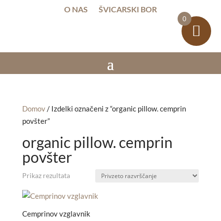
O NAS
ŠVICARSKI BOR
0
Domov
/ Izdelki označeni z “organic pillow. cemprin
povšter”
organic pillow. cemprin
povšter
Prikaz rezultata
Cemprinov vzglavnik