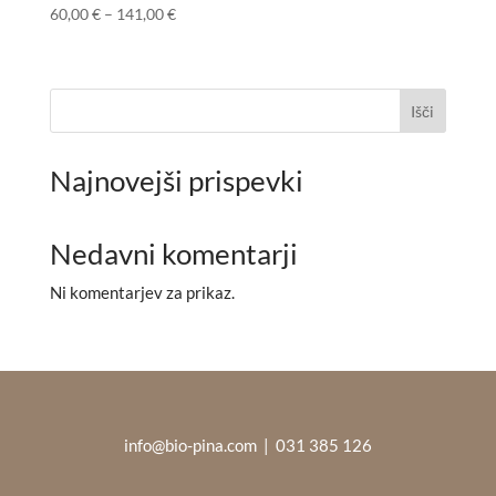
Cenovni
60,00
€
–
141,00
€
razpon:
od
60,00 €
Išči
do
141,00 €
Najnovejši prispevki
Nedavni komentarji
Ni komentarjev za prikaz.
info@bio-pina.com
| 031 385 126